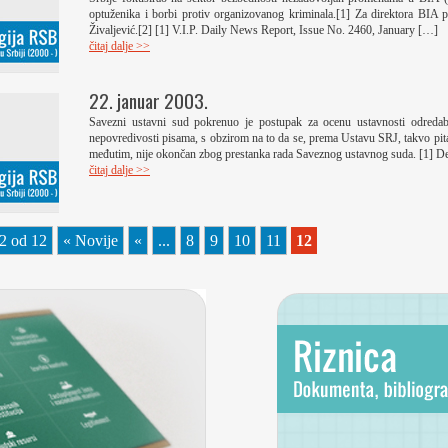
optuženika i borbi protiv organizovanog kriminala.[1] Za direktora BIA 
Živaljević.[2] [1] V.I.P. Daily News Report, Issue No. 2460, January […]
čitaj dalje >>
22. januar 2003.
Savezni ustavni sud pokrenuo je postupak za ocenu ustavnosti odreda
nepovredivosti pisama, s obzirom na to da se, prema Ustavu SRJ, takvo pi
međutim, nije okončan zbog prestanka rada Saveznog ustavnog suda. [1] De
čitaj dalje >>
12 od 12
« Novije
«
...
8
9
10
11
12