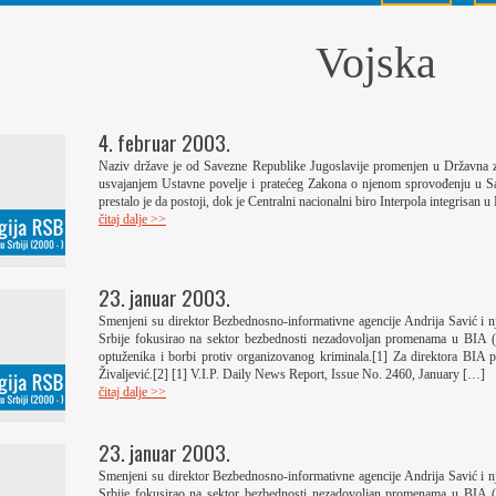
Vojska
4. februar 2003.
Naziv države je od Savezne Republike Jugoslavije promenjen u Državna za
usvajanjem Ustavne povelje i pratećeg Zakona o njenom sprovođenju u Sa
prestalo je da postoji, dok je Centralni nacionalni biro Interpola integrisan
čitaj dalje >>
23. januar 2003.
Smenjeni su direktor Bezbednosno-informativne agencije Andrija Savić i 
Srbije fokusirao na sektor bezbednosti nezadovoljan promenama u BIA (ali
optuženika i borbi protiv organizovanog kriminala.[1] Za direktora BIA 
Živaljević.[2] [1] V.I.P. Daily News Report, Issue No. 2460, January […]
čitaj dalje >>
23. januar 2003.
Smenjeni su direktor Bezbednosno-informativne agencije Andrija Savić i 
Srbije fokusirao na sektor bezbednosti nezadovoljan promenama u BIA (ali