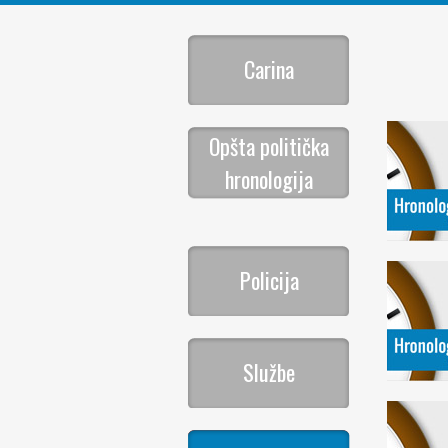
Carina
Opšta politička
hronologija
Policija
Službe