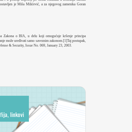
postavljen je Miša Milićević, a za njegovog zamenika Goran
ba Zakona o BIA, u delu koji omogućuje kršenje principa
tanje može uređivati samo saveznim zakonom.[1]Taj postupak,
fense & Security, Issue No. 069, January 23, 2003.