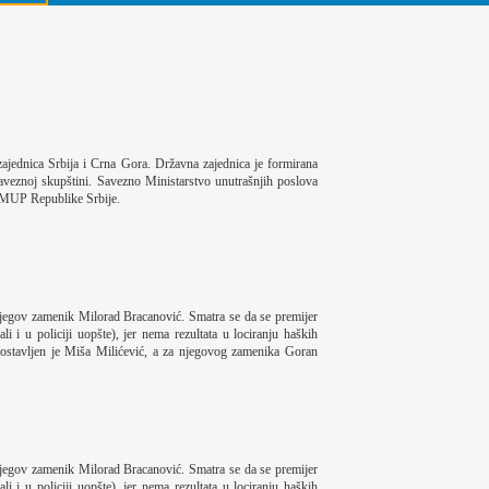
jednica Srbija i Crna Gora. Državna zajednica je formirana
veznoj skupštini. Savezno Ministarstvo unutrašnjih poslova
 u MUP Republike Srbije.
njegov zamenik Milorad Bracanović. Smatra se da se premijer
 i u policiji uopšte), jer nema rezultata u lociranju haških
postavljen je Miša Milićević, a za njegovog zamenika Goran
njegov zamenik Milorad Bracanović. Smatra se da se premijer
 i u policiji uopšte), jer nema rezultata u lociranju haških