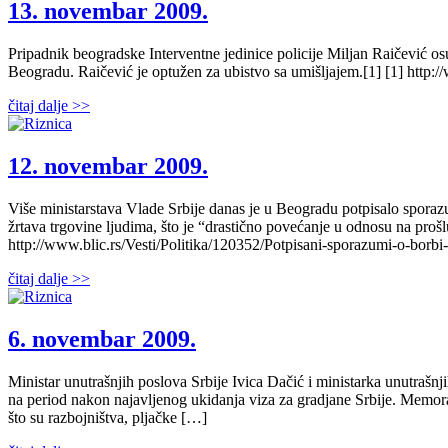
13. novembar 2009.
Pripadnik beogradske Interventne jedinice policije Miljan Raičević
Beogradu. Raičević je optužen za ubistvo sa umišljajem.[1] [1] http:
čitaj dalje >>
12. novembar 2009.
Više ministarstava Vlade Srbije danas je u Beogradu potpisalo sporazu
žrtava trgovine ljudima, što je “drastično povećanje u odnosu na prošl
http://www.blic.rs/Vesti/Politika/120352/Potpisani-sporazumi-o-borbi-
čitaj dalje >>
6. novembar 2009.
Ministar unutrašnjih poslova Srbije Ivica Dačić i ministarka unutrašn
na period nakon najavljenog ukidanja viza za gradjane Srbije. Memorand
što su razbojništva, pljačke […]