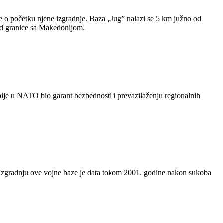
e o početku njene izgradnje. Baza „Jug” nalazi se 5 km južno od
od granice sa Makedonijom.
ije u NATO bio garant bezbednosti i prevazilaženju regionalnih
 za izgradnju ove vojne baze je data tokom 2001. godine nakon sukoba