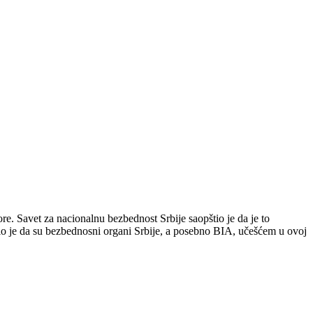
re. Savet za nacionalnu bezbednost Srbije saopštio je da je to
io je da su bezbednosni organi Srbije, a posebno BIA, učešćem u ovoj