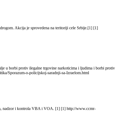
ogom. Akcija je sprovedena na teritoriji cele Srbije.[1] [1]
je u borbi protiv ilegalne trgovine narkoticima i ljudima i borbi protiv
litika/Sporazum-o-policijskoj-saradnji-sa-Izraelom.html
a, nadzor i kontrola VBA i VOA. [1] [1] http://www.ccmr-