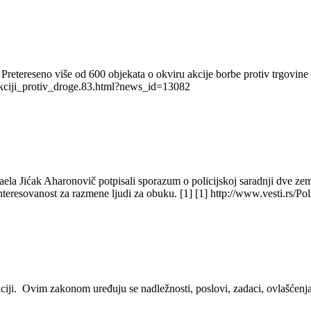
retereseno više od 600 objekata o okviru akcije borbe protiv trgovine dr
akciji_protiv_droge.83.html?news_id=13082
aela Jićak Aharonovič potpisali sporazum o policijskoj saradnji dve zeml
interesovanost za razmene ljudi za obuku. [1] [1] http://www.vesti.rs/Po
iji. Ovim zakonom uređuju se nadležnosti, poslovi, zadaci, ovlašćenj