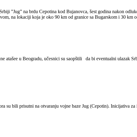
 Srbiji ”Jug” na brdu Cepotina kod Bujanovca, šest godina nakon odluk
ovom, na lokaciji koja je oko 90 km od granice sa Bugarskom i 30 km 
atašee u Beogradu, učesnici su saopštili da bi eventualni ulazak Srb
ora su bili prisutni na otvaranju vojne baze Jug (Cepotin). Inicijativa