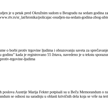
 osudjen je u petak pred Okružnim sudom u Beogradu na sedam godina z
//www.rtv.rs/sr_lat/hronika/policajac-osudjen-na-sedam-godina-zbog-ubi
me o borbi protiv trgovine ljudima i obrazovanju saveta za sprečavanje 
u godinu” kada je registrovano 55 žrtava, navedeno je u tekstu sporazum
protiv-trgovine-ljudima
jih poslova Austrije Marija Fekter potpisali su u Beču Memorandum o ra
um se odnosi na saradnju u oblasti krivičnih dela koja se vrše na terito