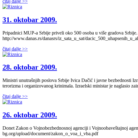
čitaj dalje >>
31. oktobar 2009.
Pripadnici MUP-a Srbije priveli oko 500 osoba u više gradova Srbije. P
http://www.danas.rs/danasrs/iz_sata_u_sat/dacic_500_uhapsenih_u_
čitaj dalje >>
28. oktobar 2009.
Ministri unutrašnjih poslova Srbije Ivica Dačić i javne bezbednosti Izr
terorizma i organizovanog krinimala. Izraelski ministar je naglasio za
čitaj dalje >>
26. oktobar 2009.
Donet Zakon o Vojnobezbednosnoj agenciji i Vojnoobaveštajnoj agenc
bg.org/upload/document/zakon_o_voa_i_vba.pdf