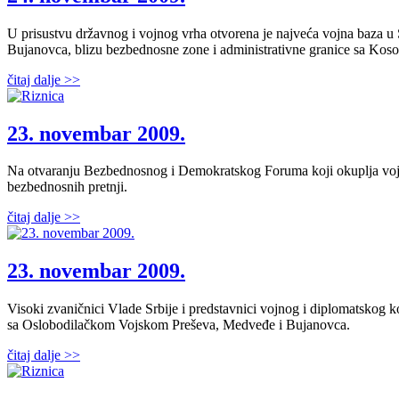
U prisustvu državnog i vojnog vrha otvorena je najveća vojna baza u
Bujanovca, blizu bezbednosne zone i administrativne granice sa Kos
čitaj dalje >>
23. novembar 2009.
Na otvaranju Bezbednosnog i Demokratskog Foruma koji okuplja vojne 
bezbednosnih pretnji.
čitaj dalje >>
23. novembar 2009.
Visoki zvaničnici Vlade Srbije i predstavnici vojnog i diplomatskog k
sa Oslobodilačkom Vojskom Preševa, Medveđe i Bujanovca.
čitaj dalje >>