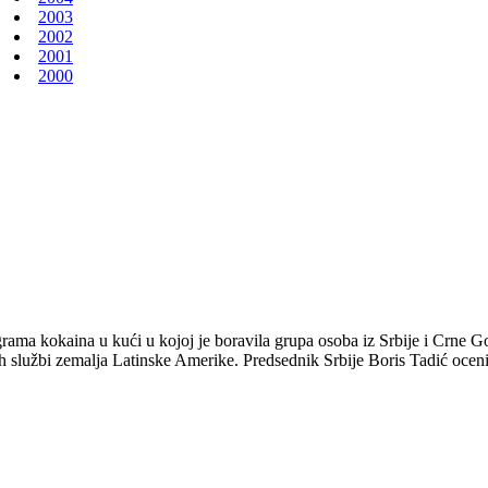
2003
2002
2001
2000
rama kokaina u kući u kojoj je boravila grupa osoba iz Srbije i Crne Go
ih službi zemalja Latinske Amerike. Predsednik Srbije Boris Tadić ocen