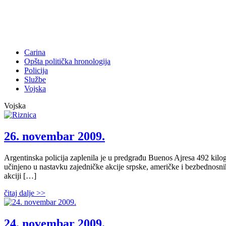
Carina
Opšta politička hronologija
Policija
Službe
Vojska
Vojska
26. novembar 2009.
Argentinska policija zaplenila je u predgrađu Buenos Ajresa 492 kilog
učinjeno u nastavku zajedničke akcije srpske, američke i bezbednosn
akciji […]
čitaj dalje >>
24. novembar 2009.