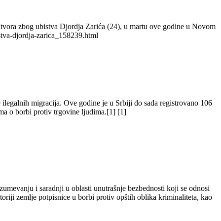
atvora zbog ubistva Djordja Zarića (24), u martu ove godine u Novom
stva-djordja-zarica_158239.html
ilegalnih migracija. Ove godine je u Srbiji do sada registrovano 106
a o borbi protiv trgovine ljudima.[1] [1]
zumevanju i saradnji u oblasti unutrašnje bezbednosti koji se odnosi
riji zemlje potpisnice u borbi protiv opštih oblika kriminaliteta, kao