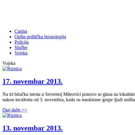
Carina
Opšta politička hronologija
Policija
Službe
Vojska
Vojska
17. novembar 2013.
Na tri biračka mesta u Severnoj Mitrovici ponovo se glasa na lokalni
nakon incidenta od 3. novembra, kada su maskirane grupe ljudi uništava
čitaj dalje >>
13. novembar 2013.