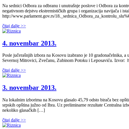
Na sednici Odbora za odbranu i unutrašnje poslove i Odbora za kont
negativnom dejstvu ekstremističkih grupa i organizacija navijača i is
http://www.parlament.gov.rs/18._sednica_Odbora_za_kontrolu_slu
čitaj dalje >>
4. novembar 2013.
Posle jučerašnjih izbora na Kosovu izabrano je 10 gradonačelnika, a u
Severnoj Mitrovici, Zvečanu, Zubinom Potoku i Leposaviću. Izvor: ht
čitaj dalje >>
3. novembar 2013.
Na lokalnim izborima na Kosovu glasalo 45,79 odsto birača bez opšti
srpskih opština južno od Ibra. Uz preliminarne rezultate Centralna izb
nekoliko glasačkih […]
čitaj dalje >>