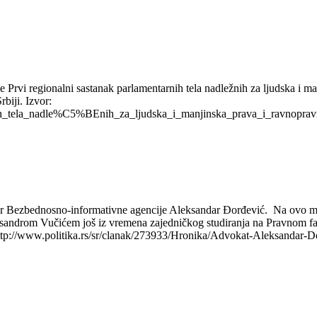
Prvi regionalni sastanak parlamentarnih tela nadležnih za ljudska i ma
biji. Izvor:
rnih_tela_nadle%C5%BEnih_za_ljudska_i_manjinska_prava_i_ravnoprav
or Bezbednosno-informativne agencije Aleksandar Đorđević. Na ovo me
eksandrom Vučićem još iz vremena zajedničkog studiranja na Pravnom fak
www.politika.rs/sr/clanak/273933/Hronika/Advokat-Aleksandar-Do