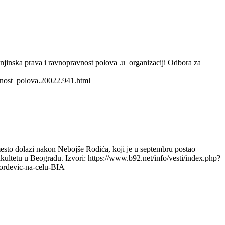
njinska prava i ravnopravnost polova .u organizaciji Odbora za
nost_polova.20022.941.html
sto dolazi nakon Nebojše Rodića, koji je u septembru postao
ultetu u Beogradu. Izvori: https://www.b92.net/info/vesti/index.php?
rdevic-na-celu-BIA