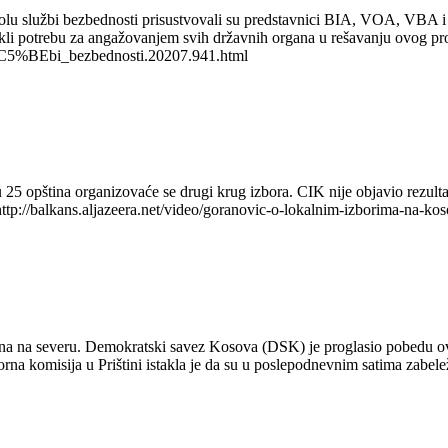
rolu službi bezbednosti prisustvovali su predstavnici BIA, VOA, VBA i
takli potrebu za angažovanjem svih državnih organa u rešavanju ovog pr
%C5%BEbi_bezbednosti.20207.941.html
 25 opština organizovaće se drugi krug izbora. CIK nije objavio rezult
tp://balkans.aljazeera.net/video/goranovic-o-lokalnim-izborima-na-ko
na na severu. Demokratski savez Kosova (DSK) je proglasio pobedu ove 
orna komisija u Prištini istakla je da su u poslepodnevnim satima zabele