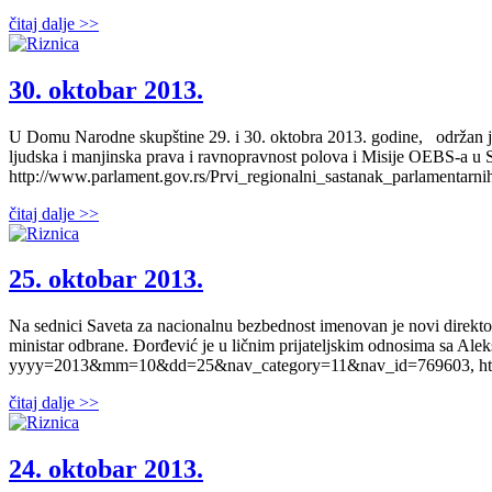
čitaj dalje >>
30. oktobar 2013.
U Domu Narodne skupštine 29. i 30. oktobra 2013. godine, održan je 
ljudska i manjinska prava i ravnopravnost polova i Misije OEBS-a u Sr
http://www.parlament.gov.rs/Prvi_regionalni_sastanak_parlamenta
čitaj dalje >>
25. oktobar 2013.
Na sednici Saveta za nacionalnu bezbednost imenovan je novi direkt
ministar odbrane. Đorđević je u ličnim prijateljskim odnosima sa Al
yyyy=2013&mm=10&dd=25&nav_category=11&nav_id=769603, http://
čitaj dalje >>
24. oktobar 2013.