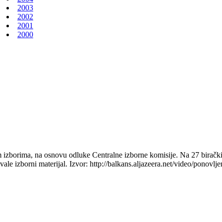
2003
2002
2001
2000
m izborima, na osnovu odluke Centralne izborne komisije. Na 27 biračkih
le izborni materijal. Izvor: http://balkans.aljazeera.net/video/ponovlje