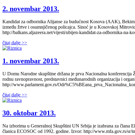
2. novembar 2013.
Kandidat za odbornika Alijanse za budućnost Kosova (AAK), Bekim Bi
između žrtve i osumnjičenog policajca. Sinoć je u Kosovskoj Mitrovic
http://balkans.aljazeera.net/vijesti/ubijen-kandidat-za-odbornika-na-k
čitaj dalje >>
1. novembar 2013.
U Domu Narodne skupštine držana je prva Nacionalna konferencija Žens
rodnu ravnopravnost, predstavnici međunarodnih organizacija i organiz
http://www.parlament.gov.rs/Odr%C5%BEana_prva_Nacionalna_k
čitaj dalje >>
30. oktobar 2013.
Na izborima u Generalnoj Skupštini UN Srbija je izabrana za člana E
članica ECOSOC od 1992. godine. Izvor: http://www.mfa.gov.rs/sr/in