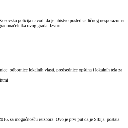
osovska policija navodi da je ubistvo posledica ličnog nesporazuma
 gradonačelnika ovog grada. Izvor:
, odbornice lokalnih vlasti, predsednice opština i lokalnih tela za
html
16, sa mogućnošću reizbora. Ovo je prvi put da je Srbija postala