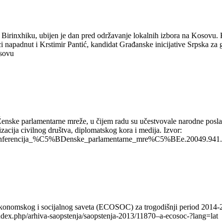
rinxhiku, ubijen je dan pred održavanje lokalnih izbora na Kosovu. K
i napadnut i Krstimir Pantić, kandidat Građanske inicijative Srpska za
osovu
ke parlamentarne mreže, u čijem radu su učestvovale narodne poslanice
acija civilnog društva, diplomatskog kora i medija. Izvor:
onferencija_%C5%BDenske_parlamentarne_mre%C5%BEe.20049.941.
konomskog i socijalnog saveta (ECOSOC) za trogodišnji period 2014-20
dex.php/arhiva-saopstenja/saopstenja-2013/11870–a-ecosoc-?lang=lat