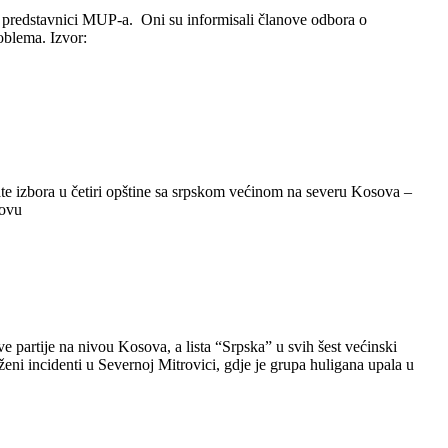
 predstavnici MUP-a. Oni su informisali članove odbora o
oblema. Izvor:
ate izbora u četiri opštine sa srpskom većinom na severu Kosova –
sovu
partije na nivou Kosova, a lista “Srpska” u svih šest većinski
ženi incidenti u Severnoj Mitrovici, gdje je grupa huligana upala u