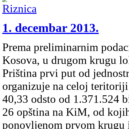
1. decembar 2013.
Prema preliminarnim podaci
Kosova, u drugom krugu lok
Priština prvi put od jednos
organizuje na celoj teritorij
40,33 odsto od 1.371.524 bi
26 opština na KiM, od koji
ponovljenom prvom krugu iz