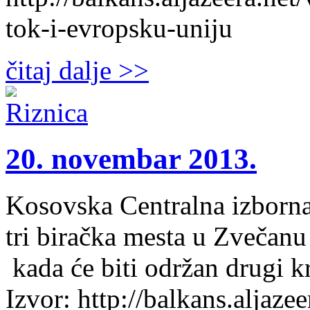
tok-i-evropsku-uniju
čitaj dalje >>
20. novembar 2013.
Kosovska Centralna izborna 
tri biračka mesta u Zvečan
kada će biti održan drugi k
Izvor: http://balkans.aljazee