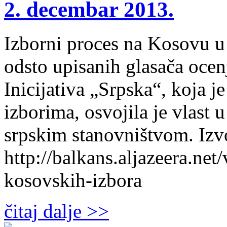
2. decembar 2013.
Izborni proces na Kosovu u
odsto upisanih glasača oce
Inicijativa „Srpska“, koja j
izborima, osvojila je vlast 
srpskim stanovništvom. Izv
http://balkans.aljazeera.net
kosovskih-izbora
čitaj dalje >>