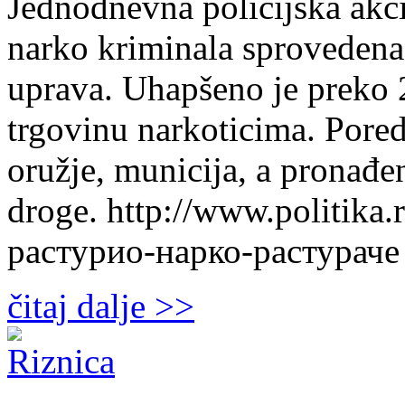
Jednodnevna policijska akc
narko kriminala sprovedena j
uprava. Uhapšeno je preko 
trgovinu narkoticima. Pored
oružje, municija, a pronađen
droge. http://www.politika
растурио-нарко-растураче
čitaj dalje >>