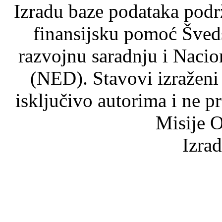
Izradu baze podataka podrž
finansijsku pomoć Šved
razvojnu saradnju i Nacio
(NED). Stavovi izraženi
isključivo autorima i ne p
Misije O
Izra