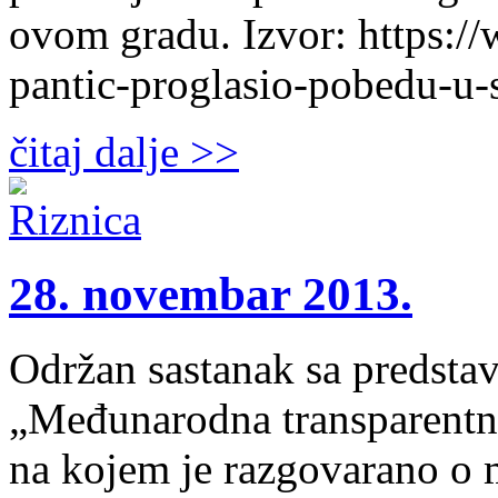
ovom gradu. Izvor: https://
pantic-proglasio-pobedu-u-s
čitaj dalje >>
28. novembar 2013.
Održan sastanak sa predstav
„Međunarodna transparentno
na kojem je razgovarano o