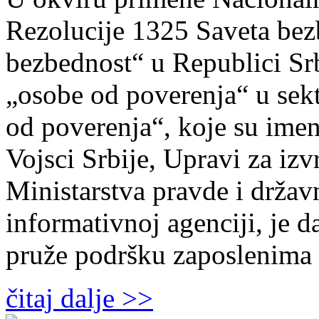
Rezolucije 1325 Saveta bez
bezbednost“ u Republici Srb
„osobe od poverenja“ u sek
od poverenja“, koje su ime
Vojsci Srbije, Upravi za izv
Ministarstva pravde i drža
informativnoj agenciji, je d
pruže podršku zaposlenima
čitaj dalje >>