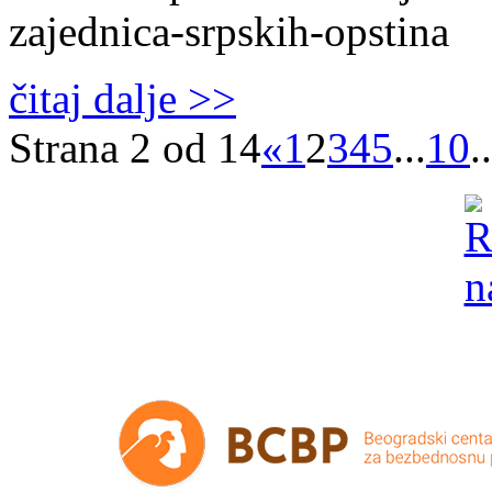
zajednica-srpskih-opstina
čitaj dalje >>
Strana 2 od 14
«
1
2
3
4
5
...
10
..