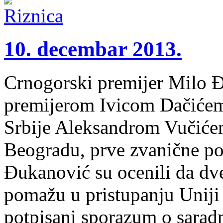
10. decembar 2013.
Crnogorski premijer Milo Đ
premijerom Ivicom Dačićem
Srbije Aleksandrom Vučiće
Beogradu, prve zvanične po
Đukanović su ocenili da dv
pomažu u pristupanju Uniji
potpisani sporazum o saradn