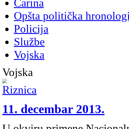
Carina
Opšta politička hronologi
Policija
Službe
Vojska
Vojska
11. decembar 2013.
U okviru primene Nacional