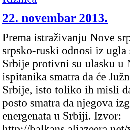
22. novembar 2013.
Prema istraživanju Nove srps
srpsko-ruski odnosi iz ugla
Srbije protivni su ulasku 
ispitanika smatra da će Južn
Srbije, isto toliko ih misli 
posto smatra da njegova izg
energenata u Srbiji. Izvor:
http://balkans.aljazeera.net/