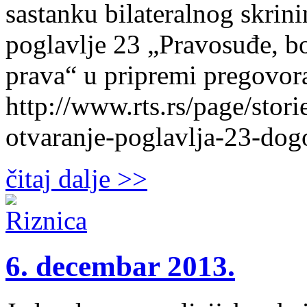
sastanku bilateralnog skri
poglavlje 23 „Pravosuđe, bo
prava“ u pripremi pregovora
http://www.rts.rs/page/stori
otvaranje-poglavlja-23-dog
čitaj dalje >>
6. decembar 2013.