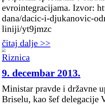
evrointegracijama. Izvor: ht
dana/dacic-i-djukanovic-odn
liniji/yt9jmzc
čitaj dalje >>
9. decembar 2013.
Ministar pravde i državne u
Briselu, kao šef delegacije 