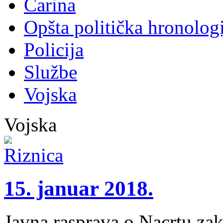
Carina
Opšta politička hronologi
Policija
Službe
Vojska
Vojska
15. januar 2018.
Javna rasprava o Nacrtu zako