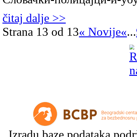
čitaj dalje >>
Strana 13 od 13
« Novije
«
...
Izradu baze podataka podrž