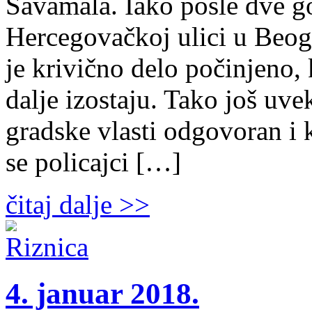
Savamala. Iako posle dve g
Hercegovačkoj ulici u Beog
je krivično delo počinjeno, 
dalje izostaju. Tako još uve
gradske vlasti odgovoran i k
se policajci […]
čitaj dalje >>
4. januar 2018.