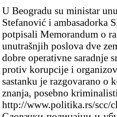
U Beogradu su ministar unu
Stefanović i ambasadorka 
potpisali Memorandum o ra
unutrašnjih poslova dve ze
dobre operativne saradnje sr
protiv korupcije i organizo
sastanku je razgovarano o 
znanja, posebno kriminalisti
http://www.politika.rs/scc
Словачки-полицајци-и-уб