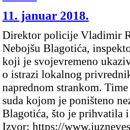
11. januar 2018.
Direktor policije Vladimir 
Nebojšu Blagotića, inspekto
koji je svojevremeno ukaziv
o istrazi lokalnog privredn
naprednom strankom. Time 
suda kojom je poništeno ne
Blagotića, što je prihvatila
Izvor: https://www.juzneve