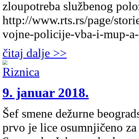
zloupotreba službenog polož
http://www.rts.rs/page/stor
vojne-policije-vba-i-mup-a
čitaj dalje >>
9. januar 2018.
Šef smene dežurne beograd
prvo je lice osumnjičeno za