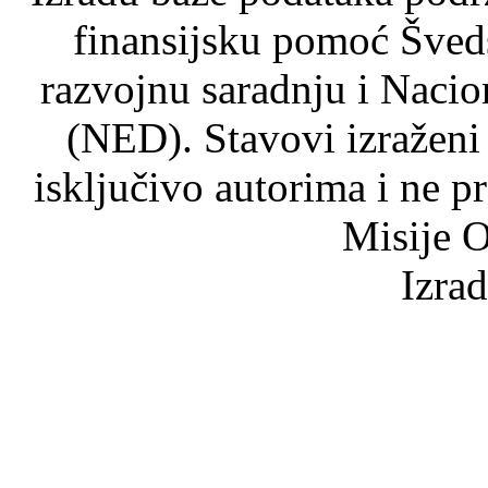
finansijsku pomoć Šved
razvojnu saradnju i Nacio
(NED). Stavovi izraženi
isključivo autorima i ne p
Misije O
Izra