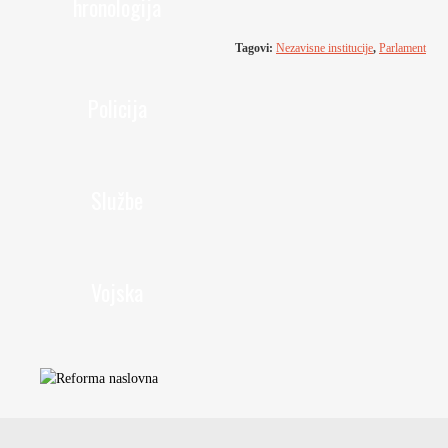
hronologija
Tagovi:
Nezavisne institucije
,
Parlament
Policija
Službe
Vojska