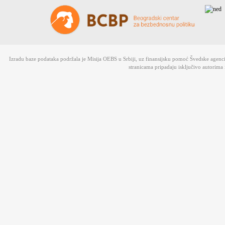
Izradu baze podataka podržala je Misija OEBS u Srbiji, uz finansijsku pomoć Švedske agen
stranicama pripadaju isključivo autorima 