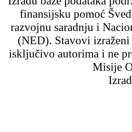
Izradu baze podataka podrž
finansijsku pomoć Šved
razvojnu saradnju i Nacio
(NED). Stavovi izraženi
isključivo autorima i ne p
Misije O
Izra