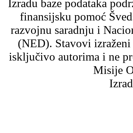
Izradu baze podataka podrž
finansijsku pomoć Šved
razvojnu saradnju i Nacio
(NED). Stavovi izraženi
isključivo autorima i ne p
Misije O
Izra