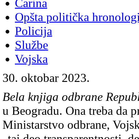
Carina
Opšta politička hronologi
Policija
Službe
Vojska
30. oktobar 2023.
Bela knjiga odbrane Republ
u Beogradu. Ona treba da pri
Ministarstvo odbrane, Vojska 
„taj deo transparentnosti, 