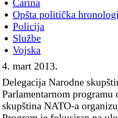
Carina
Opšta politička hronologi
Policija
Službe
Vojska
4. mart 2013.
Delegacija Narodne skupšti
Parlamentarnom programu o
skupština NATO-a organizuje
Program je fokusiran na ul