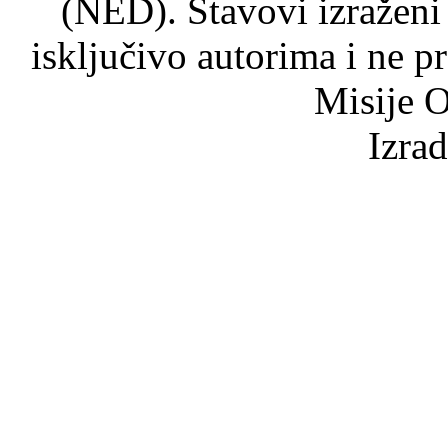
(NED). Stavovi izraženi
isključivo autorima i ne p
Misije O
Izra