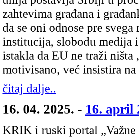
zahtevima građana i građank
da se oni odnose pre svega 
institucija, slobodu medija 
istakla da EU ne traži ništa 
motivisano, već insistira 
čitaj dalje..
16. 04. 2025. -
16. april
KRIK i ruski portal „Važne p