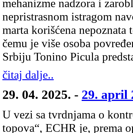
mehanizme nadzora i zaroblj
nepristrasnom istragom nav
marta korišćena nepoznata t
čemu je više osoba povređen
Srbiju Tonino Picula preds
čitaj dalje..
29. 04. 2025. -
29. april
U vezi sa tvrdnjama o kontr
topova“, ECHR je, prema o