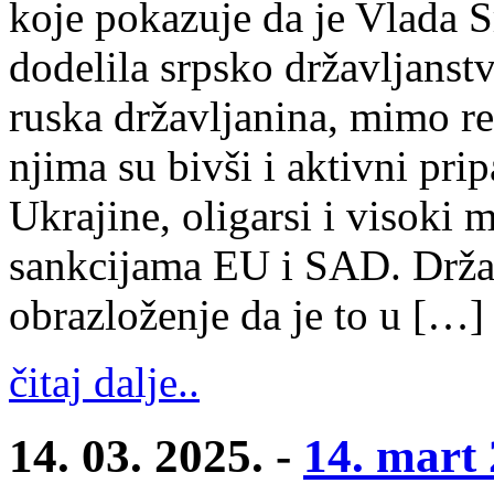
koje pokazuje da je Vlada 
dodelila srpsko državljanst
ruska državljanina, mimo r
njima su bivši i aktivni prip
Ukrajine, oligarsi i visoki
sankcijama EU i SAD. Držav
obrazloženje da je to u […]
čitaj dalje..
14. 03. 2025. -
14. mart 