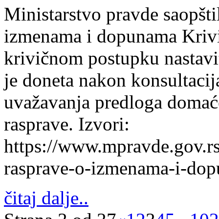
Ministarstvo pravde saopštil
izmenama i dopunama Krivi
krivičnom postupku nastavi
je doneta nakon konsultaci
uvažavanja predloga domaće
rasprave. Izvori:
https://www.mpravde.gov.rs
rasprave-o-izmenama-i-dop
čitaj dalje..