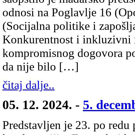
odnosi na Poglavlje 16 (Opo
(Socijalna politike i zapošl
Konkurentnost i inkluzivni r
kompromisnog dogovora pos
da nije bilo […]
čitaj dalje..
05. 12. 2024. -
5. decem
Predstavljen je 23. po redu