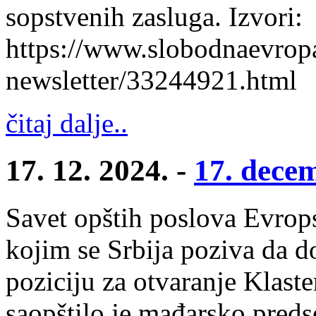
sopstvenih zasluga. Izvori:
https://www.slobodnaevropa
newsletter/33244921.html
čitaj dalje..
17. 12. 2024. -
17. dece
Savet opštih poslova Evrop
kojim se Srbija poziva da d
poziciju za otvaranje Klast
saopštilo je mađarsko pred