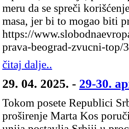
meru da se spreči korišćenj
masa, jer bi to mogao biti 
https://www.slobodnaevropa
prava-beograd-zvucni-top/
čitaj dalje..
29. 04. 2025. -
29-30. ap
Tokom posete Republici Srb
proširenje Marta Kos poruči
unija postavlja Srbiji u pro