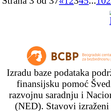
Strana 3 od 37
«
1
2
3
4
5
...
10
2
Izradu baze podataka podrž
finansijsku pomoć Šved
razvojnu saradnju i Nacio
(NED). Stavovi izraženi