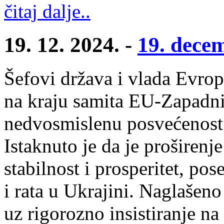
čitaj dalje..
19. 12. 2024. -
19. dece
Šefovi država i vlada Evrops
na kraju samita EU-Zapadni
nedvosmislenu posvećenostˮ
Istaknuto je da je proširenj
stabilnost i prosperitet, po
i rata u Ukrajini. Naglašeno
uz rigorozno insistiranje na