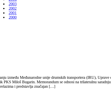
2003
2002
2001
2000
ju između Međunarodne unije drumskih transportera (IRU), Uprave ca
ik PKS Miloš Bugarin. Memorandum se odnosi na trilateralnu saradnju u
prelazima i predstavlja značajan […]