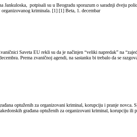
na Jankuloska, potpisali su u Beogradu sporazum o saradnji dveju polici
 organizovanog kriminala. [1] [1] Beta, 1. decembar
Zvaničnici Saveta EU rekli su da je načinjen “veliki napredak” na “za
 1. decembra. Prema zvaničnoj agendi, na sastanku bi trebalo da se razgo
građana optuženih za organizovani kriminal, korupciju i pranje novca. 
kedonskih građana optuženih za organizovani kriminal, korupciju ili pr