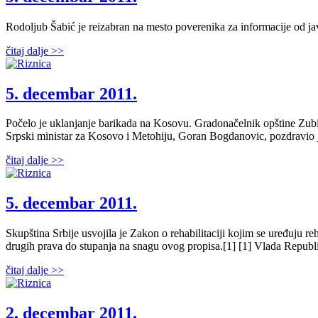
Rodoljub Šabić je reizabran na mesto poverenika za informacije od ja
čitaj dalje >>
5. decembar 2011.
Počelo je uklanjanje barikada na Kosovu. Gradonačelnik opštine Zub
Srpski ministar za Kosovo i Metohiju, Goran Bogdanovic, pozdravio j
čitaj dalje >>
5. decembar 2011.
Skupština Srbije usvojila je Zakon o rehabilitaciji kojim se uređuju reha
drugih prava do stupanja na snagu ovog propisa.[1] [1] Vlada Republi
čitaj dalje >>
2. decembar 2011.