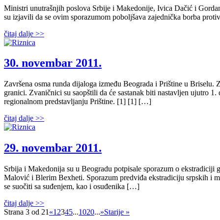
Ministri unutrašnjih poslova Srbije i Makedonije, Ivica Dačić i Gorda
su izjavili da se ovim sporazumom poboljšava zajednička borba protiv
čitaj dalje >>
30. novembar 2011.
Završena osma runda dijaloga između Beograda i Prištine u Briselu. 
granici. Zvaničnici su saopštili da će sastanak biti nastavljen ujutro
regionalnom predstavljanju Prištine. [1] [1] […]
čitaj dalje >>
29. novembar 2011.
Srbija i Makedonija su u Beogradu potpisale sporazum o ekstradiciji 
Malović i Blerim Bexheti. Sporazum predviđa ekstradiciju srpskih i ma
se suočiti sa suđenjem, kao i osuđenika […]
čitaj dalje >>
Strana 3 od 21
«
1
2
3
4
5
...
10
20
...
»
Starije »