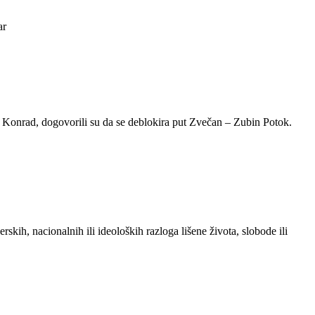
ar
Konrad, dogovorili su da se deblokira put Zvečan – Zubin Potok.
erskih, nacionalnih ili ideoloških razloga lišene života, slobode ili