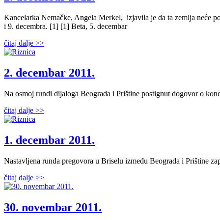
Kancelarka Nemačke, Angela Merkel, izjavila je da ta zemlja neće pod
i 9. decembra. [1] [1] Beta, 5. decembar
čitaj dalje >>
2. decembar 2011.
Na osmoj rundi dijaloga Beograda i Prištine postignut dogovor o konce
čitaj dalje >>
1. decembar 2011.
Nastavljena runda pregovora u Briselu između Beograda i Prištine zap
čitaj dalje >>
30. novembar 2011.