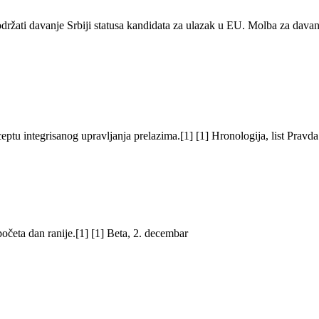
ržati davanje Srbiji statusa kandidata za ulazak u EU. Molba za davanj
ptu integrisanog upravljanja prelazima.[1] [1] Hronologija, list Pravda
očeta dan ranije.[1] [1] Beta, 2. decembar