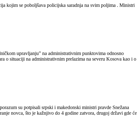
ja kojim se poboljšava policijska saradnja na svim poljima . Ministri
jedničkom upravljanju” na administrativnim punktovima odnosno
vara o situaciji na administrativnim prelazima na severu Kosova kao i o
Sporazum su potpisali srpski i makedonski ministri pravde Snežana
anje novca, što je kažnjivo do 4 godine zatvora, drugoj državi gde će