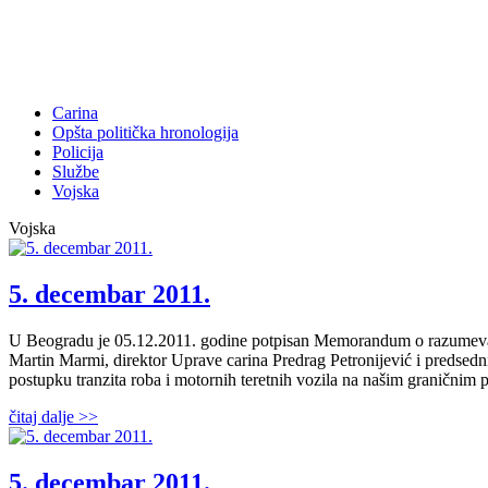
Carina
Opšta politička hronologija
Policija
Službe
Vojska
Vojska
5. decembar 2011.
U Beogradu je 05.12.2011. godine potpisan Memorandum o razumevan
Martin Marmi, direktor Uprave carina Predrag Petronijević i predsedn
postupku tranzita roba i motornih teretnih vozila na našim graničnim 
čitaj dalje >>
5. decembar 2011.