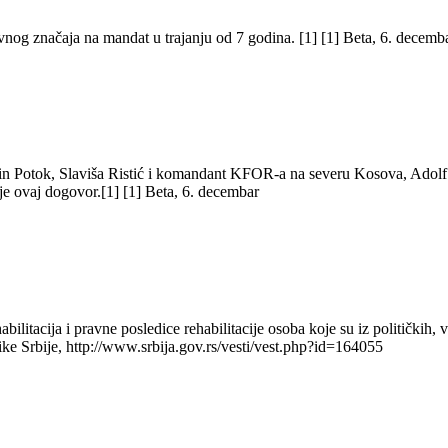
vnog značaja na mandat u trajanju od 7 godina. [1] [1] Beta, 6. decemb
in Potok, Slaviša Ristić i komandant KFOR-a na severu Kosova, Adolf 
e ovaj dogovor.[1] [1] Beta, 6. decembar
bilitacija i pravne posledice rehabilitacije osoba koje su iz političkih, v
ke Srbije, http://www.srbija.gov.rs/vesti/vest.php?id=164055