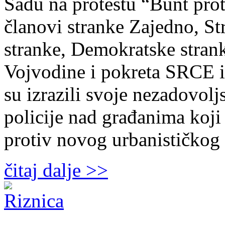
Sadu na protestu “Bunt prot
članovi stranke Zajedno, St
stranke, Demokratske stran
Vojvodine i pokreta SRCE i
su izrazili svoje nezadovol
policije nad građanima koji 
protiv novog urbanističkog
čitaj dalje >>