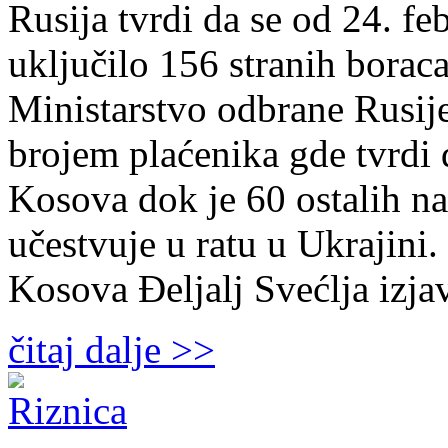
Rusija tvrdi da se od 24. fe
uključilo 156 stranih borac
Ministarstvo odbrane Rusije
brojem plaćenika gde tvrdi d
Kosova dok je 60 ostalih na
učestvuje u ratu u Ukrajini.
Kosova Đeljalj Svećlja izja
čitaj dalje >>