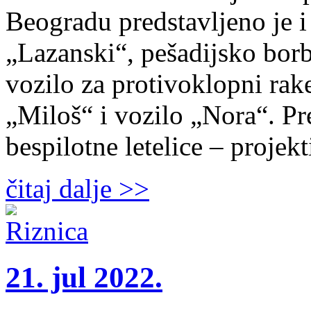
Beogradu predstavljeno je i
„Lazanski“, pešadijsko bor
vozilo za protivoklopni rak
„Miloš“ i vozilo „Nora“. Pr
bespilotne letelice – projek
čitaj dalje >>
21. jul 2022.