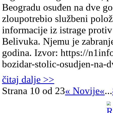
Beogradu osuđen na dve god
zloupotrebio službeni polož
informacije iz istrage proti
Belivuka. Njemu je zabranjen
godina. Izvor: https://n1inf
bozidar-stolic-osudjen-na-d
čitaj dalje >>
Strana 10 od 23
« Novije
«
...