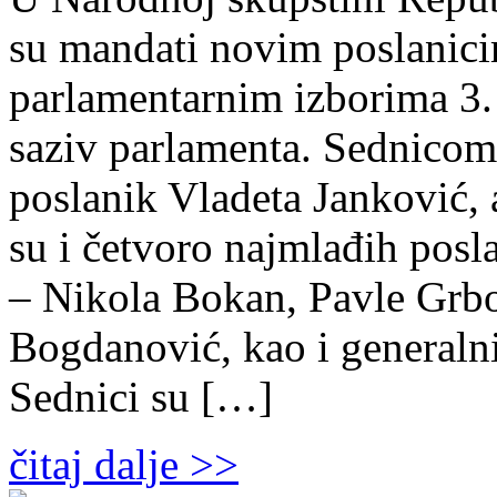
su mandati novim poslanicim
parlamentarnim izborima 3. 
saziv parlamenta. Sednicom 
poslanik Vladeta Janković, 
su i četvoro najmlađih posla
– Nikola Bokan, Pavle Grbo
Bogdanović, kao i generalni
Sednici su […]
čitaj dalje >>