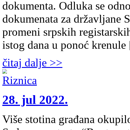
dokumenta. Odluka se odnos
dokumenata za državljane Sr
promeni srpskih registarski
istog dana u ponoć krenule
čitaj dalje >>
28. jul 2022.
Više stotina građana okupi