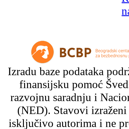
Izradu baze podataka podrž
finansijsku pomoć Šved
razvojnu saradnju i Nacio
(NED). Stavovi izraženi
isključivo autorima i ne p