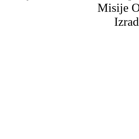
Misije O
Izra