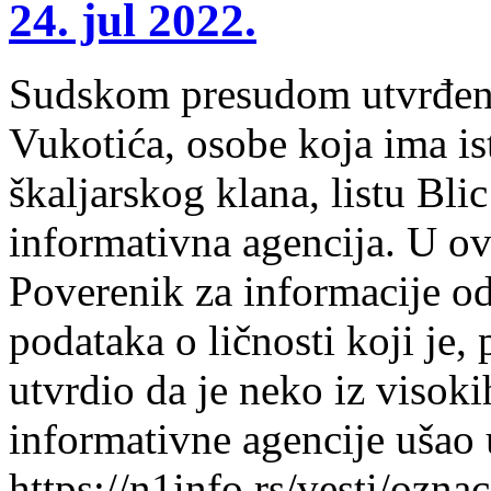
24. jul 2022.
Sudskom presudom utvrđeno 
Vukotića, osobe koja ima is
škaljarskog klana, listu Bl
informativna agencija. U ov
Poverenik za informacije od
podataka o ličnosti koji je,
utvrdio da je neko iz viso
informativne agencije ušao 
https://n1info.rs/vesti/oznac