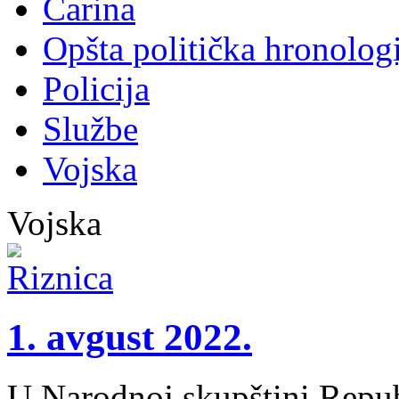
Carina
Opšta politička hronologi
Policija
Službe
Vojska
Vojska
1. avgust 2022.
U Narodnoj skupštini Repub