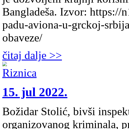
Bangladeša. Izvor: https://n
padu-aviona-u-grckoj-srbij
obaveze/
čitaj dalje >>
15. jul 2022.
Božidar Stolić, bivši inspe
organizovanog kriminala, p