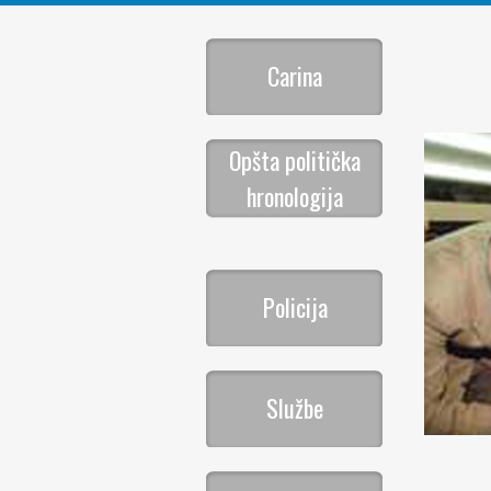
Carina
Opšta politička
hronologija
Policija
Službe