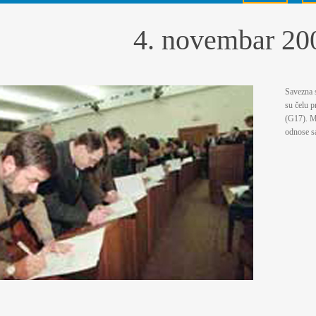
4. novembar 20
Savezna 
su čelu 
(G17). Mi
odnose s