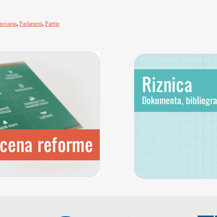
novanja
,
Parlament
,
Partije