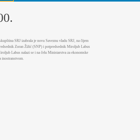
00.
skupština SRJ izabrala je novu Saveznu vladu SRJ, na čijem
predsednik Zoran Žižić (SNP) i potpredsednik Miroljub Labus
roljub Labus nalazi se i na čelu Ministarstva za ekonomske
a inostranstvom.