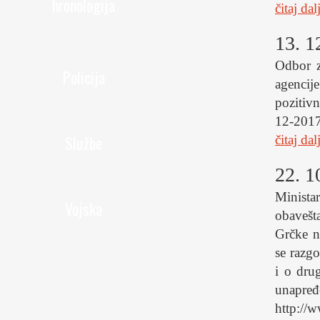
hronologija
čitaj dal
13. 1
Odbor z
Policija
agencij
pozitivn
12-2017
Službe
čitaj dal
22. 1
Minista
Vojska
obavešt
Grčke n
se razgo
i o dru
unapre
http://