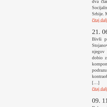
dva čla
Socijal
Srbije.
čitaj dal
21. 0
Bivši p
Stojano
njegov 
dobio z
kompon
podrazu
kontrao
[…]
čitaj dal
09. 1