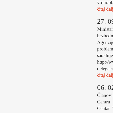
vojnoob
čitaj dal
27. 0
Minista
bezbedn
Agenci
problem
saradnj
http://
delegac
čitaj dal
06. 0
Članovi
Centru 
Centar 