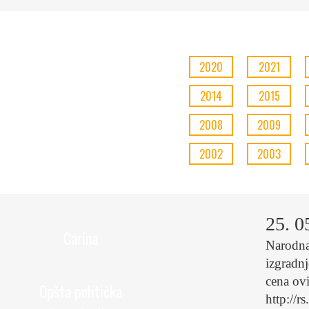
2020
2021
2014
2015
2008
2009
2002
2003
25. 0
Carina
Narodna
izgradn
cena ov
Opšta politička
http://