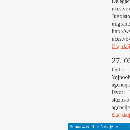
Delegac
učestvo
Jugois
migr
http://
ucestvo
čitaj dal
27. 0
Odbor z
Vojnoob
agencij
Izvor: 
sluzbi-b
agenci
čitaj dal
Strana 4 od 9
« Novije
«
...
2