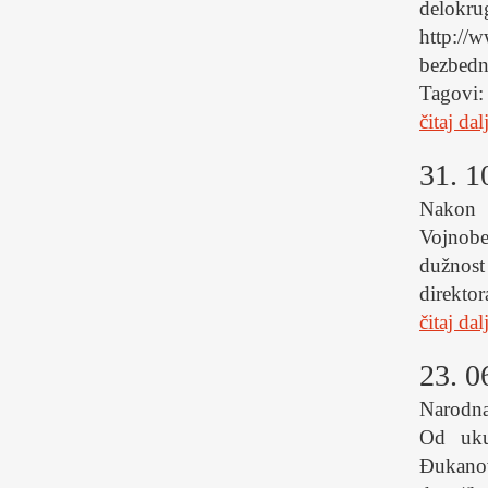
delok
http://
bezbedn
Tagovi:
čitaj dal
31. 1
Nakon 
Vojnobe
dužnost
direktor
čitaj dal
23. 0
Narodna
Od uku
Đukanov