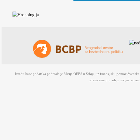
Izradu baze podataka podržala je Misija OEBS u Srbiji, uz finansijsku pomoć Švedsk
stranicama pripadaju isključivo au