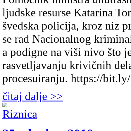
ljudske resurse Katarina Tom
švedska policija, kroz niz 
se rad Nacionalnog krimina
a podigne na viši nivo što j
rasvetljavanju krivičnih de
procesuiranju. https://bit
čitaj dalje >>