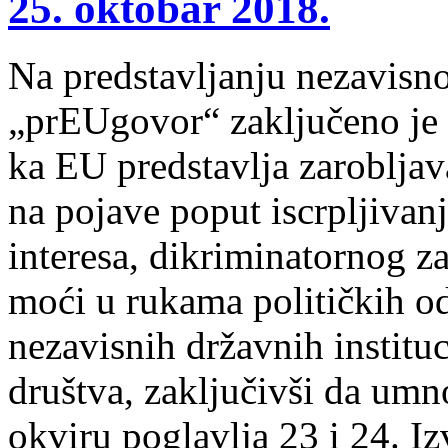
25. oktobar 2018.
Na predstavljanju nezavisno
„prEUgovor“ zaključeno je 
ka EU predstavlja zarobljav
na pojave poput iscrpljivanj
interesa, dikriminatornog z
moći u rukama političkih od
nezavisnih državnih instituc
društva, zaključivši da um
okviru poglavlja 23 i 24. Iz