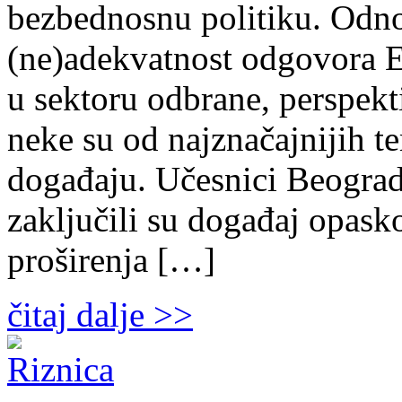
bezbednosnu politiku. Odn
(ne)adekvatnost odgovora E
u sektoru odbrane, perspekt
neke su od najznačajnijih 
događaju. Učesnici Beogra
zaključili su događaj opas
proširenja […]
čitaj dalje >>