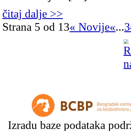
čitaj dalje >>
Strana 5 od 13
« Novije
«
...
3
Izradu baze podataka podrž