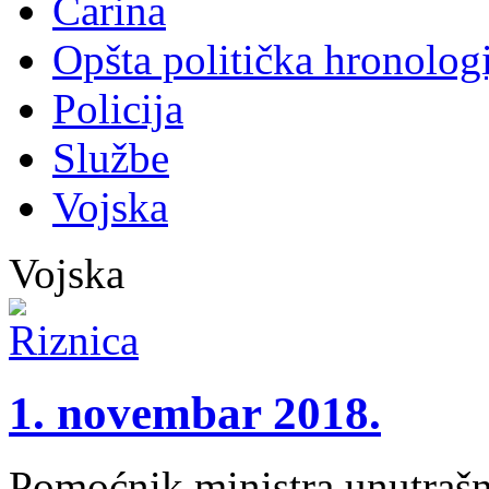
Carina
Opšta politička hronologi
Policija
Službe
Vojska
Vojska
1. novembar 2018.
Pomoćnik ministra unutrašnj