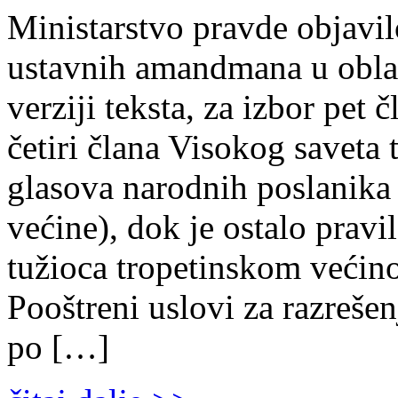
Ministarstvo pravde objavilo
ustavnih amandmana u oblas
verziji teksta, za izbor pet
četiri člana Visokog saveta 
glasova narodnih poslanika
većine), dok je ostalo prav
tužioca tropetinskom većin
Pooštreni uslovi za razrešen
po […]