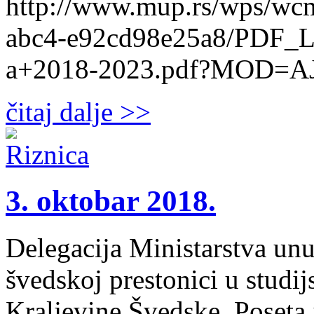
http://www.mup.rs/wps/wc
abc4-e92cd98e25a8/PDF_L
a+2018-2023.pdf?MOD=
čitaj dalje >>
3. oktobar 2018.
Delegacija Ministarstva unu
švedskoj prestonici u studij
Kraljevine Švedske. Poseta 