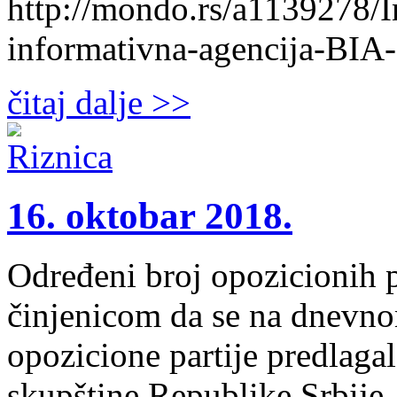
http://mondo.rs/a1139278/I
informativna-agencija-BIA
čitaj dalje >>
16. oktobar 2018.
Određeni broj opozicionih 
činjenicom da se na dnevnom
opozicione partije predlaga
skupštine Republike Srbije.