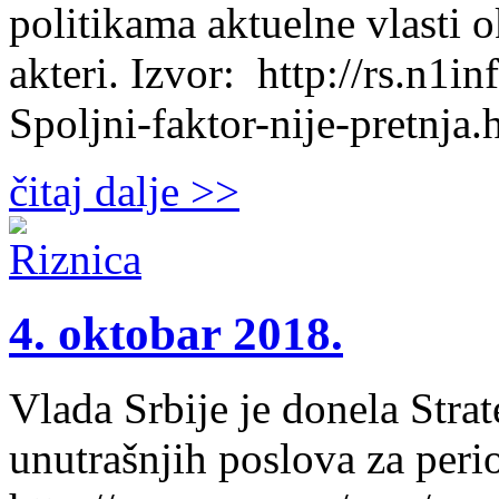
politikama aktuelne vlasti 
akteri. Izvor: http://rs.n1
Spoljni-faktor-nije-pretnja.
čitaj dalje >>
4. oktobar 2018.
Vlada Srbije je donela Strat
unutrašnjih poslova za peri