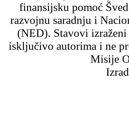
finansijsku pomoć Šved
razvojnu saradnju i Nacio
(NED). Stavovi izraženi
isključivo autorima i ne p
Misije O
Izra