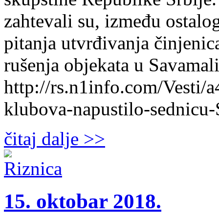
zahtevali su, između ostal
pitanja utvrđivanja činjeni
rušenja objekata u Savamali
http://rs.n1info.com/Vesti/
klubova-napustilo-sednicu-
čitaj dalje >>
15. oktobar 2018.