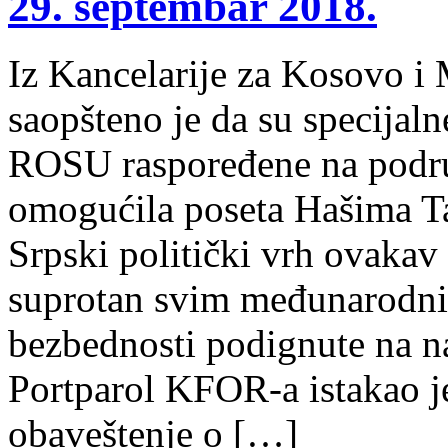
29. septembar 2018.
Iz Kancelarije za Kosovo i
saopšteno je da su specijaln
ROSU raspoređene na podru
omogućila poseta Hašima Ta
Srpski politički vrh ovakav 
suprotan svim međunarodni
bezbednosti podignute na na
Portparol KFOR-a istakao 
obaveštenje o […]